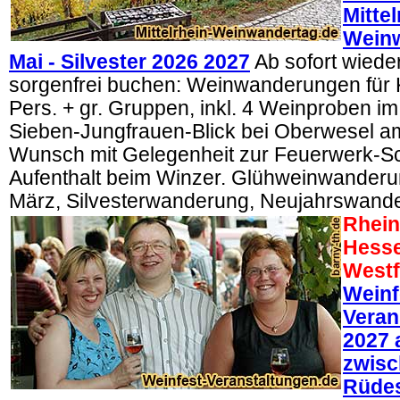
Mittel
Wein
Mai - Silvester 2026 2027
Ab sofort wiede
sorgenfrei buchen: Weinwanderungen für 
Pers. + gr. Gruppen, inkl. 4 Weinproben 
Sieben-Jungfrauen-Blick bei Oberwesel a
Wunsch mit Gelegenheit zur Feuerwerk-Sch
Aufenthalt beim Winzer. Glühweinwanderu
März, Silvesterwanderung, Neujahrswand
Rhein
Hesse
Westf
Weinf
Veran
2027 
zwisc
Rüde