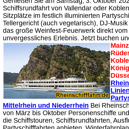
Genießen Sie am Samstag, 3. Oktober 202
Schiffsrundfahrt von Vallendar oder Koblen
Sitzplätze im festlich illuminierten Partysch
Tellergericht (auch vegetarisch), DJ-Musi
das große Weinfest-Feuerwerk direkt vom S
unvergessliches Erlebnis. Jetzt buchen un
Mainz
Rüdes
Koble
König
Düsse
Rhein
Linie
Party
Mittelrhein und Niederrhein
Bei Rheinschi
von März bis Oktober Personenschiffe und 
die Schiffstouren, Schiffsrundfahrten, Ausf
Partyschifffahrten anbieten. Winterfahrplan