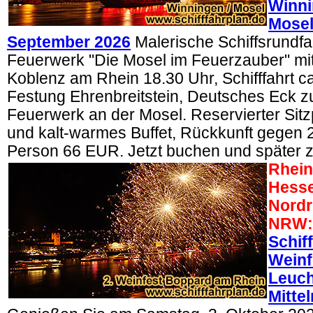
Winni
Mosel
September 2026
Malerische Schiffsrundfa
Feuerwerk "Die Mosel im Feuerzauber" mit 
Koblenz am Rhein 18.30 Uhr, Schifffahrt c
Festung Ehrenbreitstein, Deutsches Eck 
Feuerwerk an der Mosel. Reservierter Sitz
und kalt-warmes Buffet, Rückkunft gegen 2
Person 66 EUR. Jetzt buchen und später 
Rhein
Hesse
Nordr
NRW:
Schif
Weinf
Leuch
Mitte