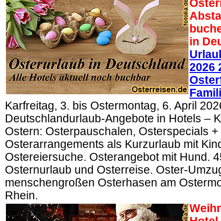
Oster
Absta
buche
in De
Urlau
2026 
Oster
Famil
Karfreitag, 3. bis Ostermontag, 6. April 202
Deutschlandurlaub-Angebote in Hotels – K
Ostern: Osterpauschalen, Osterspecials +
Osterarrangements als Kurzurlaub mit Kin
Ostereiersuche. Osterangebot mit Hund. 
Osternurlaub und Osterreise. Oster-Umzug
menschengroßen Osterhasen am Ostermo
Rhein.
Weihn