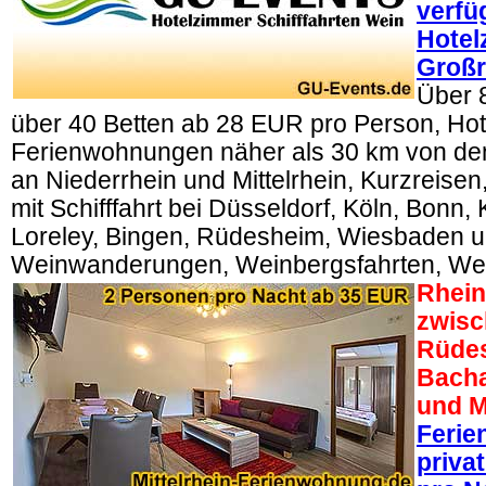
verfü
Hotel
Großr
Über 
über 40 Betten ab 28 EUR pro Person, Ho
Ferienwohnungen näher als 30 km von den
an Niederrhein und Mittelrhein, Kurzreise
mit Schifffahrt bei Düsseldorf, Köln, Bonn,
Loreley, Bingen, Rüdesheim, Wiesbaden u
Weinwanderungen, Weinbergsfahrten, We
Rhein 
zwisc
Rüde
Bacha
und M
Feri
priva