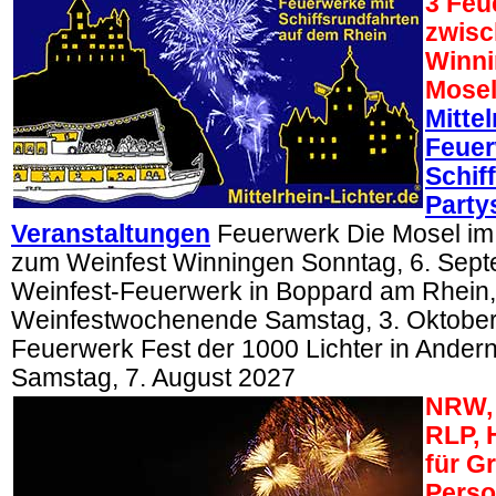
3 Feu
zwisc
Winni
Mosel
Mittel
Feuer
Schif
Partys
Veranstaltungen
Feuerwerk Die Mosel im
zum Weinfest Winningen Sonntag, 6. Sept
Weinfest-Feuerwerk in Boppard am Rhein,
Weinfestwochenende Samstag, 3. Oktober
Feuerwerk Fest der 1000 Lichter in Ande
Samstag, 7. August 2027
NRW, 
RLP, 
für G
Perso