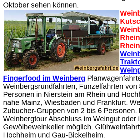
Oktober sehen können.
Weinb
Kutsc
Weinb
Rhein
Rhein
Weinb
Trakt
Wein
Fingerfood im Weinberg
Planwagenfahrt
Weinbergsrundfahrten, Funzelfahrten von 
Personen in Nierstein am Rhein und Hoc
nahe Mainz, Wiesbaden und Frankfurt. We
Zubucher-Gruppen von 2 bis 6 Personen.
Weinbergtour Abschluss im Weingut oder 
Gewölbeweinkeller möglich. Glühweinfahrt
Hochheim und Gau-Bickelheim.