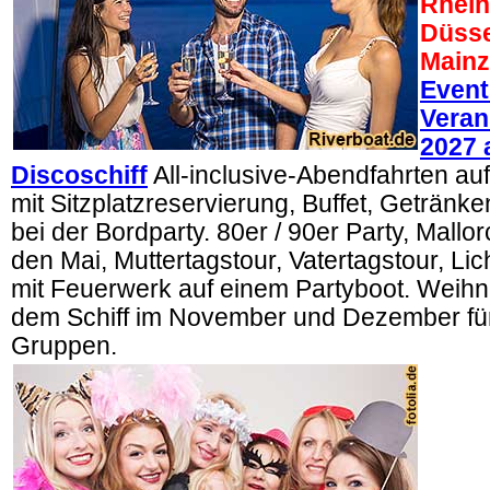
Rhein
Düsse
Mainz
Event
Veran
2027 
Discoschiff
All-inclusive-Abendfahrten au
mit Sitzplatzreservierung, Buffet, Geträn
bei der Bordparty. 80er / 90er Party, Mallor
den Mai, Muttertagstour, Vatertagstour, Lic
mit Feuerwerk auf einem Partyboot. Weihna
dem Schiff im November und Dezember für
Gruppen.