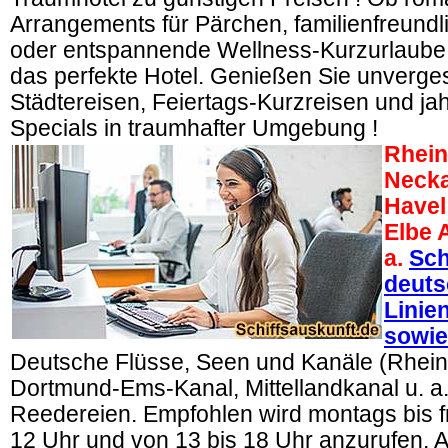
Arrangements für Pärchen, familienfreund
oder entspannende Wellness-Kurzurlaube –
das perfekte Hotel. Genießen Sie unverge
Städtereisen, Feiertags-Kurzreisen und jah
Specials in traumhafter Umgebung !
Rhein
Necka
Havel
Elbe 
a.
Sch
deuts
Linie
sowie
Deutsche Flüsse, Seen und Kanäle (Rhein
Dortmund-Ems-Kanal, Mittellandkanal u. a
Reedereien. Empfohlen wird montags bis fr
12 Uhr und von 13 bis 18 Uhr anzurufen. 