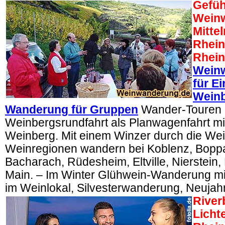
Gefüh
Wein
Mittel
Rhein
Rhei
Weinw
für E
Weinb
Wanderung für Gruppen
Wander-Touren 
Weinbergsrundfahrt als Planwagenfahrt m
Weinberg. Mit einem Winzer durch die Wei
Weinregionen wandern bei Koblenz, Bopp
Bacharach, Rüdesheim, Eltville, Nierstei
Main. – Im Winter Glühwein-Wanderung mi
im Weinlokal, Silvesterwanderung, Neuja
River
Licht