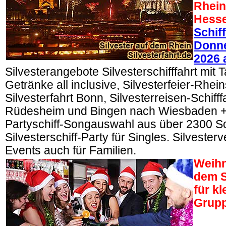
Rhein
Hess
Schif
Donne
2026 
Silvesterangebote Silvesterschifffahrt mit T
Getränke all inclusive, Silvesterfeier-Rhein
Silvesterfahrt Bonn, Silvesterreisen-Schifff
Rüdesheim und Bingen nach Wiesbaden +
Partyschiff-Songauswahl aus über 2300 S
Silvesterschiff-Party für Singles. Silvester
Events auch für Familien.
Weihn
dem S
für k
Grup