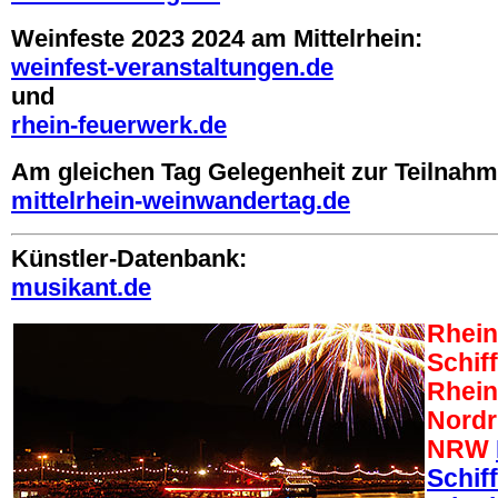
Weinfeste 2023 2024 am Mittelrhein:
weinfest-veranstaltungen.de
und
rhein-feuerwerk.de
Am gleichen Tag Gelegenheit zur Teilnah
mittelrhein-weinwandertag.de
Künstler-Datenbank:
musikant.de
Rhein
Schiff
Rhein
Nordr
NRW
Schif