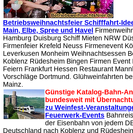
Betriebsweihnachtsfeier Schifffahrt-Ide
Main, Elbe, Spree und Havel
Firmenweihna
Hamburg Duisburg Schiff Mieten NRW Düs
Firmenfeier Krefeld Neuss Firmenevent Köl
Leverkusen Monheim Weihnachtsessen Bo
Koblenz Rüdesheim Bingen Firmen Event
Feiern Frankfurt Hessen Restaurant Mann
Vorschläge Dortmund. Glühweinfahrten bei
Mainz.
Günstige Katalog-Bahn-A
bundesweit mit Übernacht
zu Weinfest-Veranstaltung
Feuerwerk-Events
Bahnreis
der Eisenbahn von jedem DB
Deutschland nach Koblenz und Rüdeshei