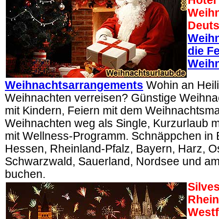
Hotel
Weihn
Deuts
Weihn
die Fe
Weihn
Weihnachtsarrangements
Wohin an Heil
Weihnachten verreisen? Günstige Weihna
mit Kindern, Feiern mit dem Weihnachtsm
Weihnachten weg als Single, Kurzurlaub mi
mit Wellness-Programm. Schnäppchen in 
Hessen, Rheinland-Pfalz, Bayern, Harz, O
Schwarzwald, Sauerland, Nordsee und am 
buchen.
Silve
Rhein
Westf