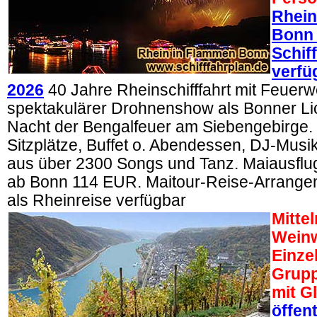
Rhein
Bonn
Schif
verfü
2026
40 Jahre Rheinschifffahrt mit Feuer
spektakulärer Drohnenshow als Bonner Lich
Nacht der Bengalfeuer am Siebengebirge. 
Sitzplätze, Buffet o. Abendessen, DJ-Mus
aus über 2300 Songs und Tanz. Maiausflug
ab Bonn 114 EUR. Maitour-Reise-Arrangem
als Rheinreise verfügbar
Mittel
Weinw
Einze
Grupp
mit G
öffen