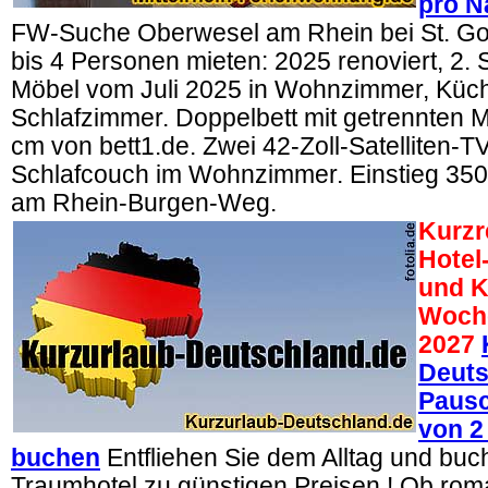
pro N
FW-Suche Oberwesel am Rhein bei St. G
bis 4 Personen mieten: 2025 renoviert, 2. 
Möbel vom Juli 2025 in Wohnzimmer, Küc
Schlafzimmer. Doppelbett mit getrennten M
cm von bett1.de. Zwei 42-Zoll-Satelliten-T
Schlafcouch im Wohnzimmer. Einstieg 3
am Rhein-Burgen-Weg.
Kurzr
Hotel
und K
Woch
2027
Deuts
Pausc
von 2
buchen
Entfliehen Sie dem Alltag und buche
Traumhotel zu günstigen Preisen ! Ob rom