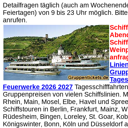
Detailfragen täglich (auch am Wochenend
Feiertagen) von 9 bis 23 Uhr möglich. Bitte
anrufen.
Schif
Abend
Schif
Weinp
anfra
Linie
Grupp
Tages
Feuerwerke 2026 2027
Tagesschifffahrten
Gruppenpreisen von vielen Schiffslinien. Mi
Rhein, Main, Mosel, Elbe, Havel und Spree
Schiffstouren in Berlin, Frankfurt, Mainz, 
Rüdesheim, Bingen, Loreley, St. Goar, Kob
Königswinter, Bonn, Köln und Düsseldorf a